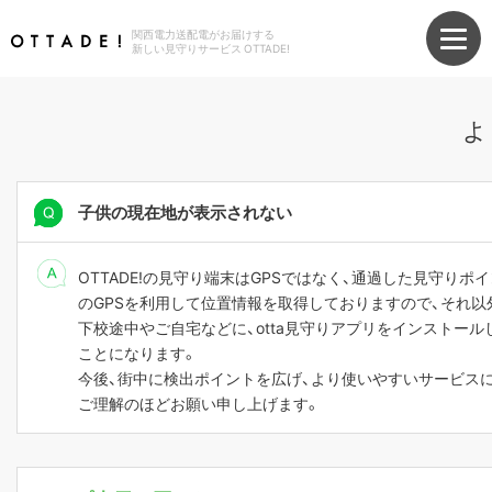
関西電力送配電がお届けする
新しい見守りサービス OTTADE!
よ
子供の現在地が表示されない
OTTADE!の見守り端末はGPSではなく、通過した見守り
のGPSを利用して位置情報を取得しておりますので、それ以
下校途中やご自宅などに、otta見守りアプリをインストー
ことになります。
今後、街中に検出ポイントを広げ、より使いやすいサービス
ご理解のほどお願い申し上げます。