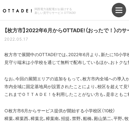
関西電力送配電がお届けする
新しい見守りサービス OTTADE!
【枚方市】2022年6月からOTTADE!（おったで！）
2022.05.17
枚方市で展開中のOTTADE!では、2022年6月より、新たに10
見守り端末は小学校を通じて無料で配布しているほか、おトクな無
なお、今回の展開エリアの追加をもって、枚方市内全域への導入が
市内全域に固定基地局が設置されたことにより、校区を超えて見
これまでＯＴＴＡＤＥ！を利用したことがない方も、是非ともご
○枚方市6月からサービス提供が開始する小学校区（10校）
樟葉、樟葉西、樟葉北、樟葉南、招提、禁野、船橋、殿山第二、平野、