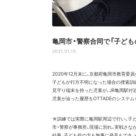
亀岡市・警察合同で「子ど
2021.01.15
2020年12月末に、京都府亀岡市教育委
子どもが行方不明になった場合の捜索訓
見守り端末を持った児童が、JR亀岡駅付
児童が辿った履歴をOTTADEのシステ
☆訓練では実際に亀岡駅周辺で行い、子
市・警察が事務所、現場に別れ、実戦さな
結果、子ども役の方も無事に発見もでき