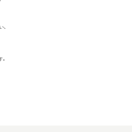
い、
す。