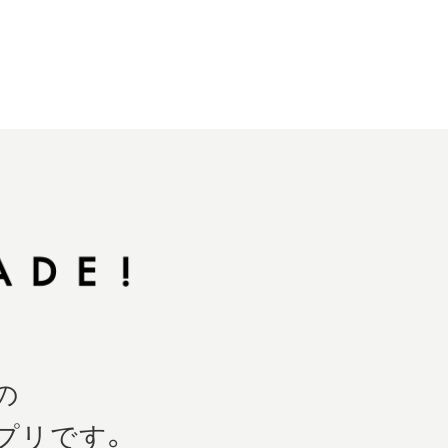
の
プリです。