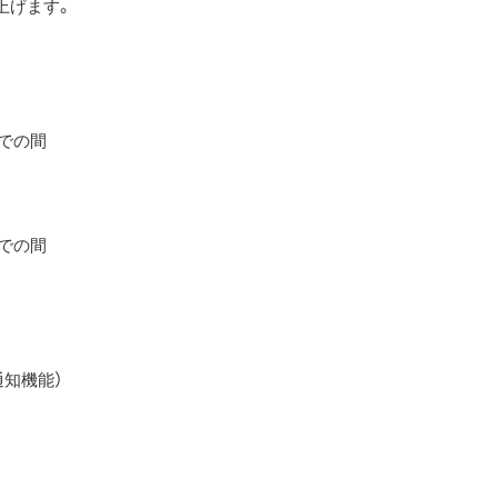
上げます。
までの間
までの間
通知機能）